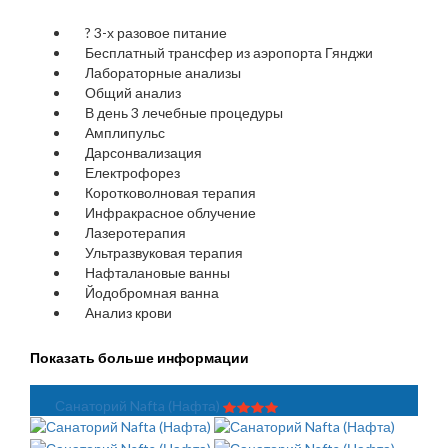
?
3-х разовое питание
Бесплатный трансфер из аэропорта Гянджи
Лабораторные анализы
Общий анализ
В день 3 лечебные процедуры
Амплипульс
Дарсонвализация
Електрофорез
Коротковолновая терапия
Инфракрасное облучение
Лазеротерапия
Ультразвуковая терапия
Нафталановые ванны
Йодобромная ванна
Анализ крови
Показать больше информации
Санаторий Nafta (Нафта)