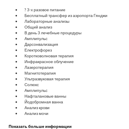
?
3-х разовое питание
Бесплатный трансфер из аэропорта Гянджи
Лабораторные анализы
Общий анализ
В день 3 лечебные процедуры
Амплипульс
Дарсонвализация
Електрофорез
Коротковолновая терапия
Инфракрасное облучение
Лазеротерапия
Магнитотерапия
Ультразвуковая терапия
Солюкс
Амплипульс
Нафталановые ванны
Йодобромная ванна
Анализ крови
Анализ мочи
Показать больше информации