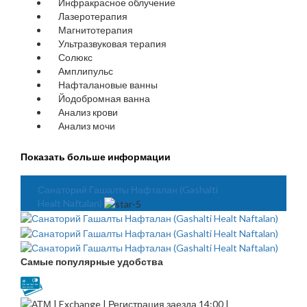
Инфракрасное облучение
Лазеротерапия
Магнитотерапия
Ультразвуковая терапия
Солюкс
Амплипульс
Нафталановые ванны
Йодобромная ванна
Анализ крови
Анализ мочи
Показать больше информации
Санаторий Гашалты Нафталан (Gashalti
Healt Naftalan)
Самые популярные удобства