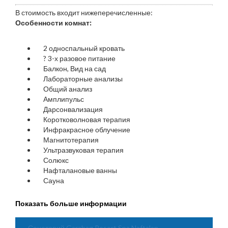
В стоимость входит нижеперечисленные:
Особенности комнат:
2 односпальный кровать
?
3-х разовое питание
Балкон, Вид на сад
Лабораторные анализы
Общий анализ
Амплипульс
Дарсонвализация
Коротковолновая терапия
Инфракрасное облучение
Магнитотерапия
Ультразвуковая терапия
Солюкс
Нафталановые ванны
Сауна
Показать больше информации
Санаторий Garabag Resort Spa Naftalan