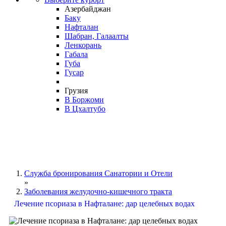
Азербайджан
Баку
Нафталан
Шабран, Галаалты
Ленкорань
Габала
Губа
Гусар
Грузия
В Боржоми
В Цхалтубо
Служба бронирования Санатории и Отели
»
Заболевания желудочно-кишечного тракта
Лечение псориаза в Нафталане: дар целебных водах