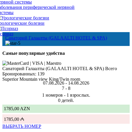
аболевания периферической нервной
истемы
рологические болезни
сориаз
Санаторий Галаалты (GALAALTI HOTEL & SPA)
Самые популярные удобства
Санаторий Галаалты (GALAALTI HOTEL & SPA) Всего
Бронированных: 139
Superior Mountain view King/Twin room
07.08.2026 -
14.08.2026
7 -
8
1 номеров - 1 взрослых.
0 детей.
1785,00 AZN
1785,00 ₼
ВЫБРАТЬ НОМЕР