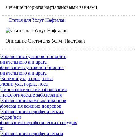
Лечение псориаза нафталановыми ваннами
Статья для Услуг Нафталан
Описание Статья для Услуг Нафталан
аболевания суставов и опорно-
вигательного аппарата
олезни уха, горла, носа
инекологические заболевания
аболевания кожных покровов
аболевания периферических сосудов/
ен