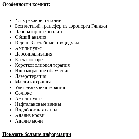
Особенности комнат:
?
3-х разовое питание
Бесплатный трансфер из аэропорта Гянджи
Лабораторные анализы
Общий анализ
В день 3 лечебные процедуры
Амплипульс
Дарсонвализация
Електрофорез
Коротковолновая терапия
Инфракрасное облучение
Лазеротерапия
Магнитотерапия
Ультразвуковая терапия
Солюкс
Амплипульс
Нафталановые ванны
Йодобромная ванна
Анализ крови
Анализ мочи
Показать больше информации