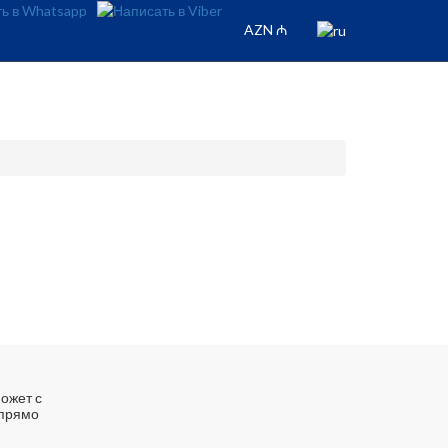
AZN ₼
ожет с
 прямо