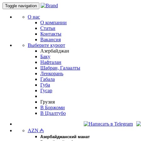
Toggle navigation
О нас
О компании
Статьи
Контакты
Вакансия
Выберите курорт
Азербайджан
Баку
Нафталан
Шабран, Галаалты
Ленкорань
Габала
Губа
Гусар
Грузия
В Боржоми
В Цхалтубо
Напишите нам в мессенджеры:
AZN ₼
Азербайджанский манат