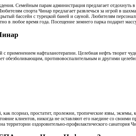
дения. Семейным парам администрация предлагает отдохнуть в с
юбителям спорта Чинар предлагает развлечься за игрой в шахма
закрытый бассейн с турецкой баней и сауной. Любителям персо
ютно в любое время года. Посещение зимнего парка подарит мас
Чинар
й с применением нафталанотерапии. Целебная нефть творит чуд
адает обезболивающим, противовоспалительным и другими целеб
 как псориаз, простатит, пролежни, тропические язвы, экземы,
яние клиентов, никогда не оставляют его наедине со своими пр
я на территории оздоровительно-профилактического санатория Ч