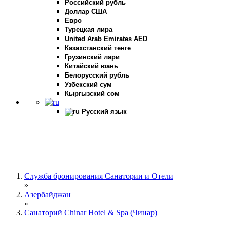
Российский рубль
Доллар США
Евро
Турецкая лира
United Arab Emirates AED
Казахстанский тенге
Грузинский лари
Китайский юань
Белорусский рубль
Узбекский сум
Кыргызский сом
Русский язык
Служба бронирования Санатории и Отели
»
Азербайджан
»
Санаторий Chinar Hotel & Spa (Чинар)