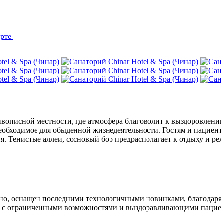
арте
вописной местности, где атмосфера благоволит к выздоровлени
е необходимое для обыденной жизнедеятельности. Гостям и пацие
ия. Тенистые аллеи, сосновый бор предрасполагает к отдыху и р
о, оснащен последними технологичными новинками, благодаря 
ей с ограниченными возможностями и выздоравливающими пацие