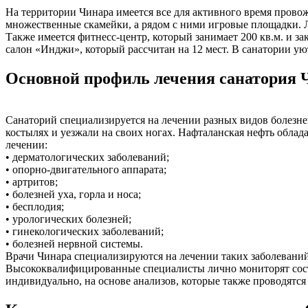
На территории Чинара имеется все для активного время провож
множественные скамейки, а рядом с ними игровые площадки. Л
Также имеется фитнесс-центр, который занимает 200 кв.м. и 
салон «Инджи», который рассчитан на 12 мест. В санатории у
Основной профиль лечения санатория 
Санаторий специализируется на лечении разных видов болезне
костылях и уезжали на своих ногах. Нафталанская нефть обл
лечении:
• дерматологических заболеваний;
• опорно-двигательного аппарата;
• артритов;
• болезней уха, горла и носа;
• бесплодия;
• урологических болезней;
• гинекологических заболеваний;
• болезней нервной системы.
Врачи Чинара специализируются на лечении таких заболеваний,
Высококвалифицированные специалисты лично мониторят состо
индивидуально, на основе анализов, которые также проводятс