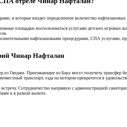
в СПА отреле Чинар Нафталан?
ами, в которые входит определенное количество нафталановых 
ртивные площадки воспользоваться услугами детских игровых ко
еля.
дополнительными нафталановыми процедурами, СПА услугами, пр
орий Чинар Нафталан
р из Гянджи. Приезжающие из Баку могут получить трансфер бес
зноместный транспорт, езда на котором превратится в удовольст
стречу. Сотрудничество напрямую с администрацией санатория 
бами и в разной валюте.