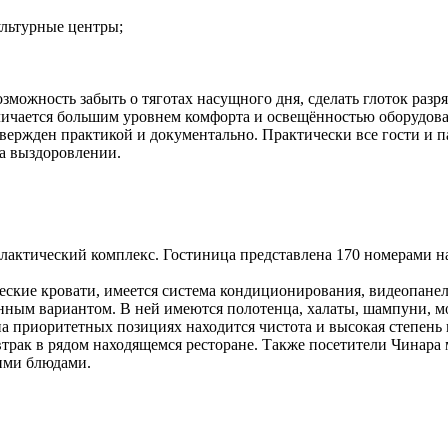
ультурные центры;
зможность забыть о тяготах насущного дня, сделать глоток разря
ичается большим уровнем комфорта и освещённостью оборудова
вержден практикой и документально. Практически все гости и 
на выздоровлении.
ктический комплекс. Гостиница представлена 170 номерами на 35
ские кровати, имеется система кондиционирования, видеопанель
енным вариантом. В ней имеются полотенца, халаты, шампуни, м
на приоритетных позициях находится чистота и высокая степень 
трак в рядом находящемся ресторане. Также посетители Чинара 
ими блюдами.