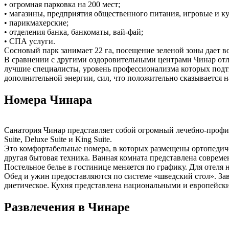
• огромная парковка на 200 мест;
• магазины, предприятия общественного питания, игровые и к
• парикмахерские;
• отделения банка, банкоматы, вай-фай;
• СПА услуги.
Сосновый парк занимает 22 га, посещение зеленой зоны дает во
В сравнении с другими оздоровительными центрами Чинар отл
лучшие специалисты, уровень профессионализма которых подт
дополнительной энергии, сил, что положительно сказывается 
Номера Чинара
Санатория Чинар представляет собой огромный лечебно-профила
Suite, Deluxe Suite и King Suite.
Это комфортабельные номера, в которых размещены ортопедиче
другая бытовая техника. Ванная комната представлена соврем
Постельное белье в гостинице меняется по графику. Для отеля 
Обед и ужин предоставляются по системе «шведский стол». Зав
диетическое. Кухня представлена национальными и европейск
Развлечения в Чинаре