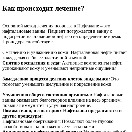
Как происходит лечение?
Основной метод лечения псориаза в Нафталане – это
нафталановые ванны. Пациент погружается в ванну с
подогретой нафталановой нефтью на определенное время.
Процедура способствует:
Смягчению и увлажнению кожи: Нафталановая нефть питает
кожу, делая ее более эластичной и мягкой.
Снятию воспаления и зуда:
Активные компоненты нефти
успокаивают кожу и уменьшают неприятные ощущения.
Замедлению процесса деления клеток эпидермиса:
Это
помогает уменьшить шелушение и покраснение кожи.
Улучшению общего состояния организма:
Нафталановые
ванны оказывают благотворное влияние на весь организм,
повышая иммунитет и улучшая настроение.
Помимо ванн, в санаториях Нафталана предлагаются и
другие процедуры:
Нафталановые обертывания: Позволяют более глубоко
воздействовать на пораженные участки кожи.
Аппликации с нафталановой грязью:
Усиливают лечебный