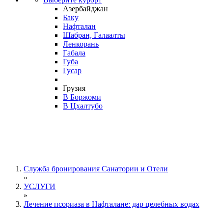
Азербайджан
Баку
Нафталан
Шабран, Галаалты
Ленкорань
Габала
Губа
Гусар
Грузия
В Боржоми
В Цхалтубо
Служба бронирования Санатории и Отели
»
УСЛУГИ
»
Лечение псориаза в Нафталане: дар целебных водах